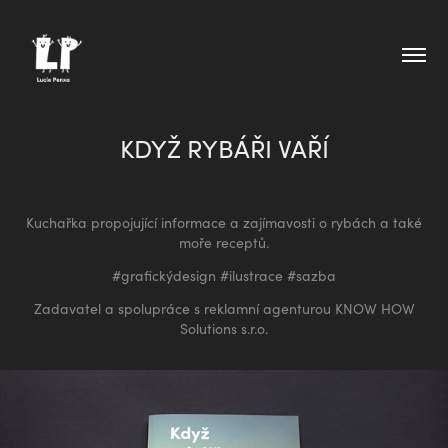
KDYŽ RYBÁŘI VAŘÍ
Kuchařka propojující informace a zajímavosti o rybách a také
moře receptů.
#grafickýdesign #ilustrace #sazba
Zadavatel a spolupráce s reklamní agenturou
KNOW HOW
Solutions s.r.o.